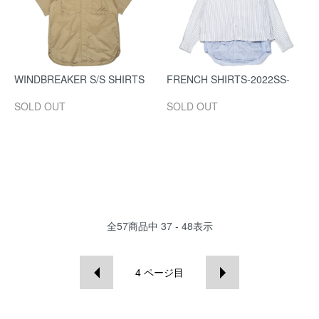
WINDBREAKER S/S SHIRTS
FRENCH SHIRTS-2022SS-
SOLD OUT
SOLD OUT
全
57
商品中
37 - 48
表示
4
ページ目