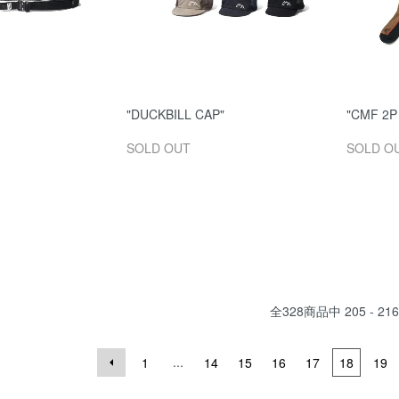
"DUCKBILL CAP"
"CMF 2P
SOLD OUT
SOLD O
全
328
商品中
205 - 216
...
1
14
15
16
17
18
19