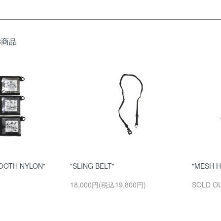
8商品
OOTH NYLON"
"SLING BELT"
"MESH H
18,000円(税込19,800円)
SOLD O