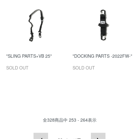
"SLING PARTS×VB 25"
"DOCKING PARTS -2022FW-"
SOLD OUT
SOLD OUT
全
328
商品中
253 - 264
表示