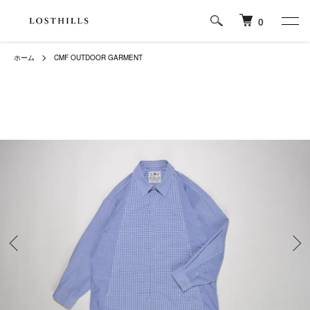
0
ホーム
CMF OUTDOOR GARMENT