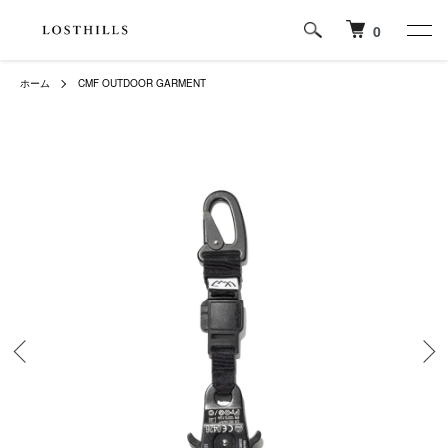
0
ホーム
CMF OUTDOOR GARMENT