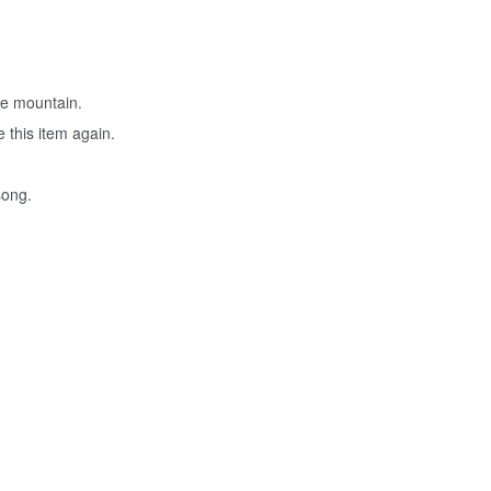
the mountain.
 this item again.
song.