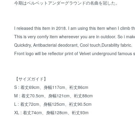
今期はベルベットアンダーグラウンドの名曲を冠した。
I released this item in 2018. I am using this item when I climb 
This is very comfy item whereever you are in outdoor. So i make
Quickdry, Antibacterial deodorant, Cool touch,Durability fabric.
Front logo will be reflector print of Velvet underground famous 
【サイズガイド】
S : 着丈69cm、身幅117cm、裄丈86cm
M : 着丈70.5cm、身幅121cm、裄丈88cm
L : 着丈72cm、身幅125cm、裄丈90.5cm
XL : 着丈74cm、身幅128cm、裄丈93m