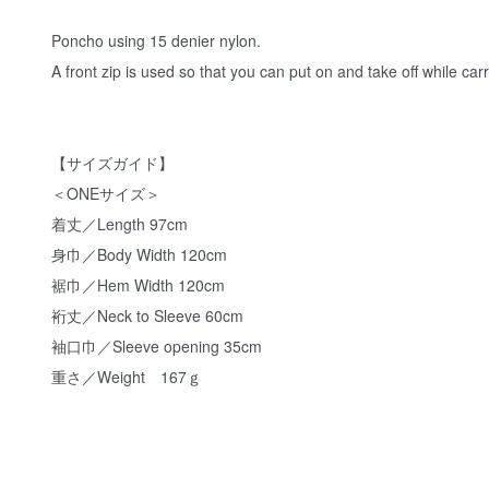
Poncho using 15 denier nylon.
A front zip is used so that you can put on and take off while c
【サイズガイド】
＜ONEサイズ＞
着丈／Length 97cm
身巾／Body Width 120cm
裾巾／Hem Width 120cm
裄丈／Neck to Sleeve 60cm
袖口巾／Sleeve opening 35cm
重さ／Weight 167ｇ