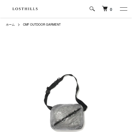
0
ホーム
CMF OUTDOOR GARMENT