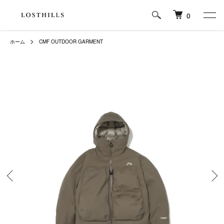
0
ホーム
CMF OUTDOOR GARMENT