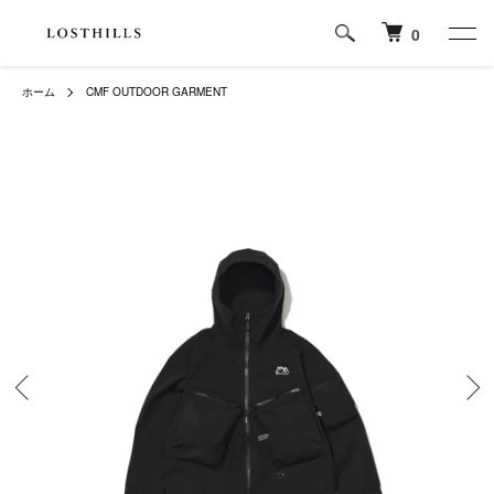
0
ホーム
CMF OUTDOOR GARMENT