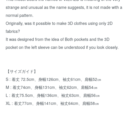
strange and unusual as the name suggests, it is not made with a
normal pattern.
Originally, was it possible to make 3D clothes using only 2D
fabrics?
It was designed from the idea of Both pockets and the 3D
pocket on the left sleeve can be understood if you look closely.
【サイズガイド】
S : 着丈 72.5cm、身幅126cm、袖丈61cm、肩幅52㎝
M : 着丈74cm、身幅131cm、袖丈62cm、肩幅54㎝
L : 着丈75.5cm、身幅136cm、袖丈63cm、肩幅56㎝
XL : 着丈77cm、身幅141cm、袖丈64cm、肩幅58㎝