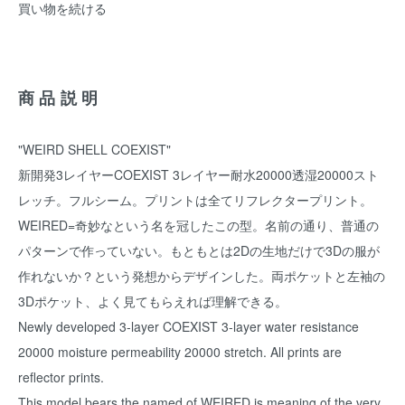
買い物を続ける
商品説明
"WEIRD SHELL COEXIST"
新開発3レイヤーCOEXIST 3レイヤー耐水20000透湿20000スト
レッチ。フルシーム。プリントは全てリフレクタープリント。
WEIRED=奇妙なという名を冠したこの型。名前の通り、普通の
パターンで作っていない。もともとは2Dの生地だけで3Dの服が
作れないか？という発想からデザインした。両ポケットと左袖の
3Dポケット、よく見てもらえれば理解できる。
Newly developed 3-layer COEXIST 3-layer water resistance
20000 moisture permeability 20000 stretch. All prints are
reflector prints.
This model bears the named of WEIRED is meaning of the very