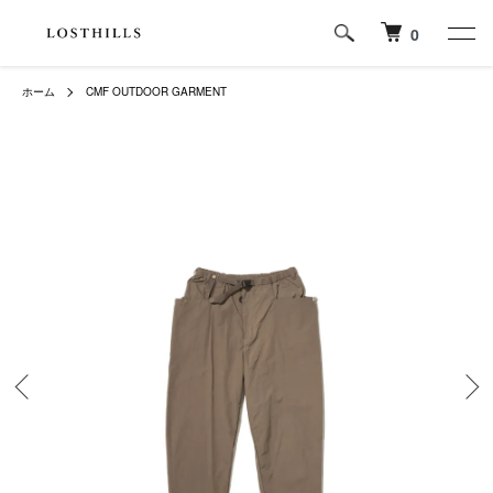
0
ホーム
CMF OUTDOOR GARMENT