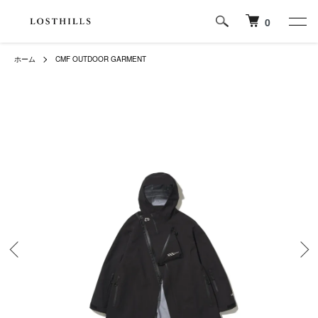
0
ホーム
CMF OUTDOOR GARMENT