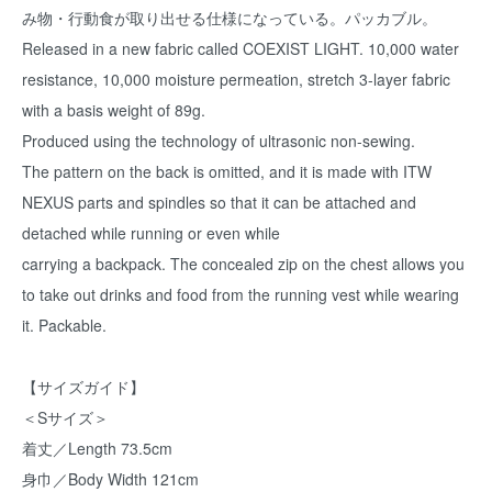
み物・行動食が取り出せる仕様になっている。パッカブル。
Released in a new fabric called COEXIST LIGHT. 10,000 water
resistance, 10,000 moisture permeation, stretch 3-layer fabric
with a basis weight of 89g.
Produced using the technology of ultrasonic non-sewing.
The pattern on the back is omitted, and it is made with ITW
NEXUS parts and spindles so that it can be attached and
detached while running or even while
carrying a backpack. The concealed zip on the chest allows you
to take out drinks and food from the running vest while wearing
it. Packable.
【サイズガイド】
＜Sサイズ＞
着丈／Length 73.5cm
身巾／Body Width 121cm