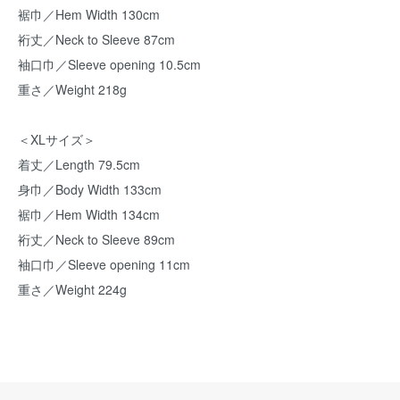
裾巾／Hem Width 130cm
裄丈／Neck to Sleeve 87cm
袖口巾／Sleeve opening 10.5cm
重さ／Weight 218g
＜XLサイズ＞
着丈／Length 79.5cm
身巾／Body Width 133cm
裾巾／Hem Width 134cm
裄丈／Neck to Sleeve 89cm
袖口巾／Sleeve opening 11cm
重さ／Weight 224g