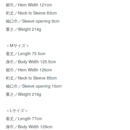
裾巾／Hem Width 121cm
裄丈／Neck to Sleeve 83cm
袖口巾／Sleeve opening 9cm
重さ／Weight 214g
＜Mサイズ＞
着丈／Length 75.5cm
身巾／Body Width 125.5cm
裾巾／Hem Width 126cm
裄丈／Neck to Sleeve 85cm
袖口巾／Sleeve opening 10cm
重さ／Weight 216g
＜Lサイズ＞
着丈／Length 77cm
身巾／Body Width 129cm