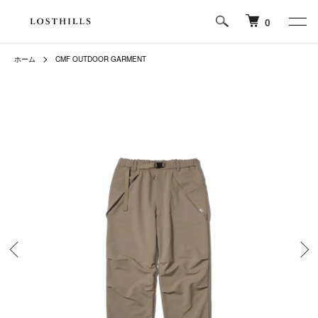
0
ホーム
CMF OUTDOOR GARMENT