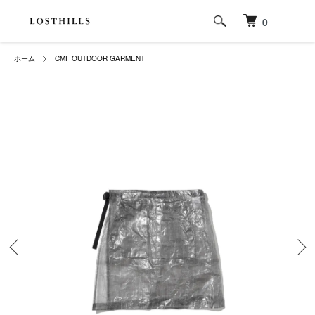
0
ホーム
CMF OUTDOOR GARMENT