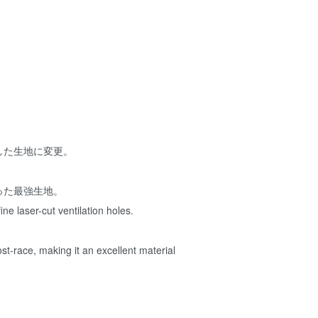
した生地に変更。
った最強生地。
ne laser-cut ventilation holes.
t-race, making it an excellent material