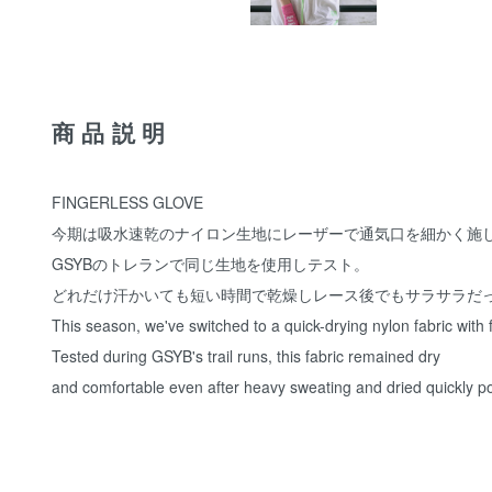
商品説明
FINGERLESS GLOVE
今期は吸水速乾のナイロン生地にレーザーで通気口を細かく施
GSYBのトレランで同じ生地を使用しテスト。
どれだけ汗かいても短い時間で乾燥しレース後でもサラサラだ
This season, we've switched to a quick-drying nylon fabric with fi
Tested during GSYB's trail runs, this fabric remained dry
and comfortable even after heavy sweating and dried quickly pos