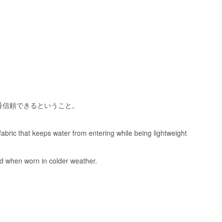
番信頼できるということ。
fabric that keeps water from entering while being lightweight
old when worn in colder weather.