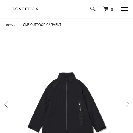
0
ホーム
CMF OUTDOOR GARMENT