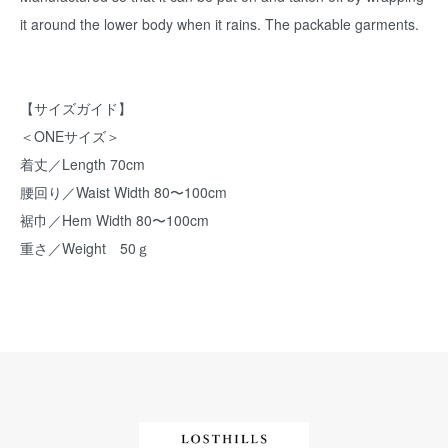
it around the lower body when it rains. The packable garments.
【サイズガイド】
＜ONEサイズ＞
着丈／Length 70cm
腰回り／Waist Width 80〜100cm
裾巾／Hem Width 80〜100cm
重さ／Weight 50ｇ