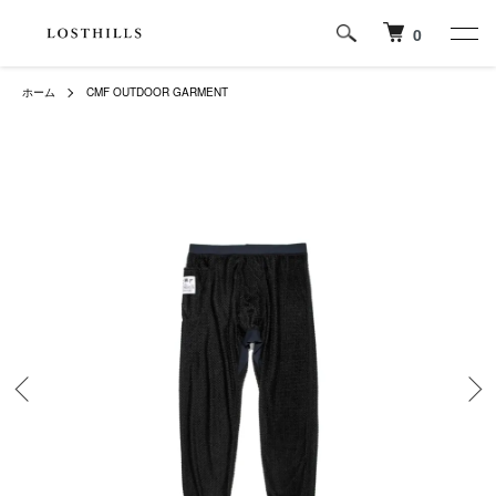
0
ホーム
CMF OUTDOOR GARMENT