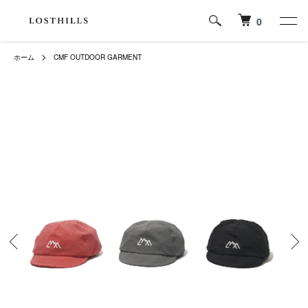
0
ホーム
CMF OUTDOOR GARMENT